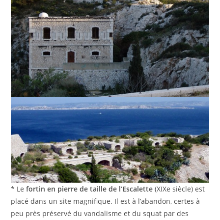
* Le
fortin en pierre de taille de l’Escalette
(XIXe siècle) est
placé dans un site magnifique. Il est à l’abandon, certes à
peu près préservé du vandalisme et du squat par des