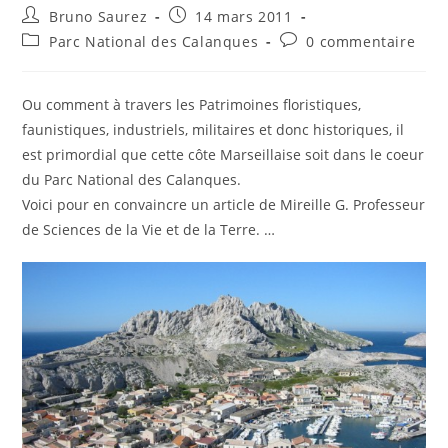
Auteur/autrice
Publication
Bruno Saurez
14 mars 2011
de
publiée :
Post
Commentaires
Parc National des Calanques
0 commentaire
la
category:
de
publication :
la
publication :
Ou comment à travers les Patrimoines floristiques,
faunistiques, industriels, militaires et donc historiques, il
est primordial que cette côte Marseillaise soit dans le coeur
du Parc National des Calanques.
Voici pour en convaincre un article de Mireille G. Professeur
de Sciences de la Vie et de la Terre. …