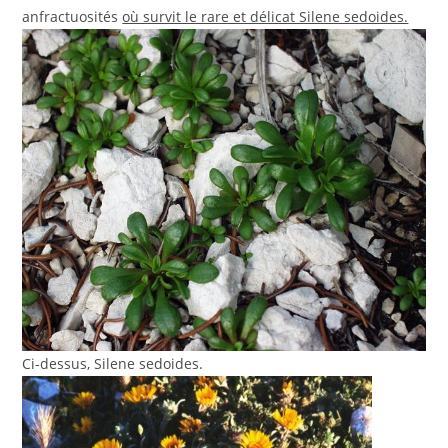
anfractuosités
où survit le rare et délicat Silene sedoides.
Ci-dessus, Silene sedoides.