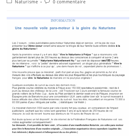
Post
Commentaires
Naturisme
0 commentaire
la
category:
de
publication :
la
publication :