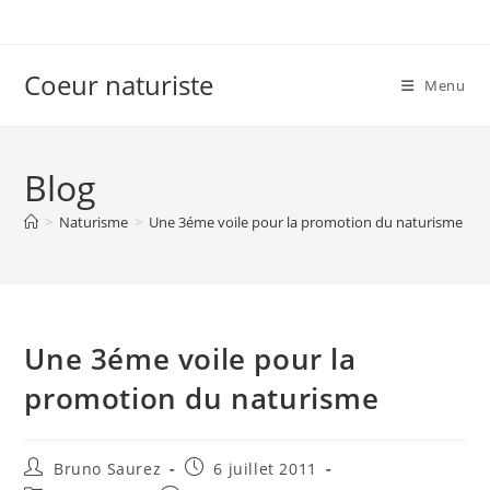
Skip
to
content
Coeur naturiste
Menu
Blog
>
Naturisme
>
Une 3éme voile pour la promotion du naturisme
Une 3éme voile pour la
promotion du naturisme
Auteur/autrice
Publication
Bruno Saurez
6 juillet 2011
de
publiée :