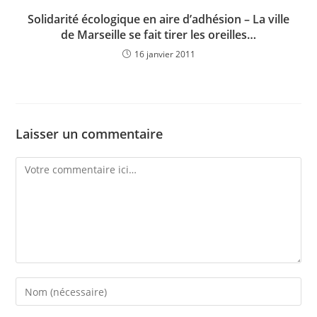
Solidarité écologique en aire d’adhésion – La ville
de Marseille se fait tirer les oreilles…
16 janvier 2011
Laisser un commentaire
Comment
Enter
your