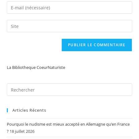
name
Enter
or
your
username
email
Saisir
to
address
l’URL
comment
to
de
comment
votre
site
(facultatif)
La Bibliotheque CoeurNaturiste
Articles Récents
Pourquoi le nudisme est mieux accepté en Allemagne qu’en France
?
18 juillet 2026