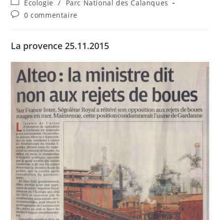
Post
Ecologie
/
Parc National des Calanques
la
category:
Commentaires
0 commentaire
publication :
de
la
publication :
La provence 25.11.2015