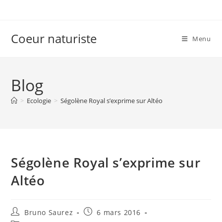
Skip
to
content
Coeur naturiste
Menu
Blog
>
Ecologie
>
Ségolène Royal s’exprime sur Altéo
Ségolène Royal s’exprime sur
Altéo
Auteur/autrice
Publication
Bruno Saurez
6 mars 2016
de
publiée :