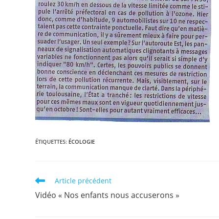
ÉTIQUETTES
:
ÉCOLOGIE
Read
Article précédent
more
Vidéo « Nos enfants nous accuserons »
articles