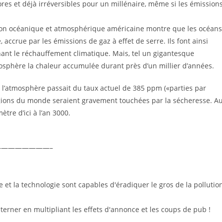
es et déjà irréversibles pour un millénaire, même si les émission
tion océanique et atmosphérique américaine montre que les océans
ccrue par les émissions de gaz à effet de serre. Ils font ainsi
inant le réchauffement climatique. Mais, tel un gigantesque
mosphère la chaleur accumulée durant près d’un millier d’années.
l’atmosphère passait du taux actuel de 385 ppm («parties par
régions du monde seraient gravement touchées par la sécheresse. A
tre d’ici à l’an 3000.
———————–
 et la technologie sont capables d'éradiquer le gros de la pollution
terner en multipliant les effets d'annonce et les coups de pub !