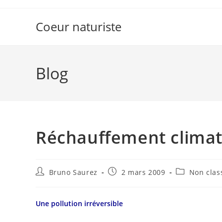
Skip
to
Coeur naturiste
content
Blog
Réchauffement clima
Auteur/autrice
Publication
Post
Bruno Saurez
2 mars 2009
Non clas
de
publiée :
category:
la
publication :
Une pollution irréversible