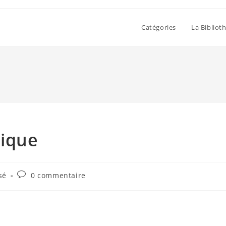
Catégories
La Bibliot
tique
Commentaires
sé
0 commentaire
de
la
publication :