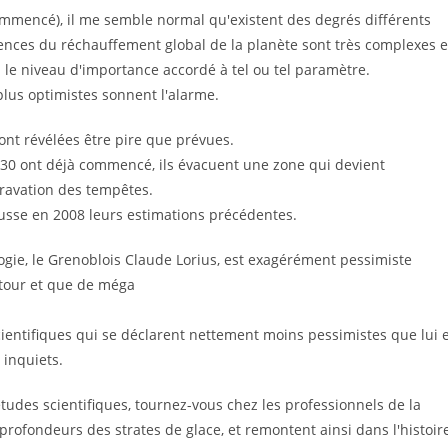
ommencé), il me semble normal qu'existent des degrés différents
uences du réchauffement global de la planète sont très complexes e
on le niveau d'importance accordé à tel ou tel paramètre.
 plus optimistes sonnent l'alarme.
 sont révélées être pire que prévues.
30 ont déjà commencé, ils évacuent une zone qui devient
ravation des tempêtes.
ausse en 2008 leurs estimations précédentes.
logie, le Grenoblois Claude Lorius, est exagérément pessimiste
etour et que de méga
 scientifiques qui se déclarent nettement moins pessimistes que lui 
 inquiets.
udes scientifiques, tournez-vous chez les professionnels de la
profondeurs des strates de glace, et remontent ainsi dans l'histoir