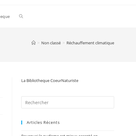
Toggle
heque
website
>
Non classé
>
Réchauffement climatique
search
La Bibliotheque CoeurNaturiste
Articles Récents