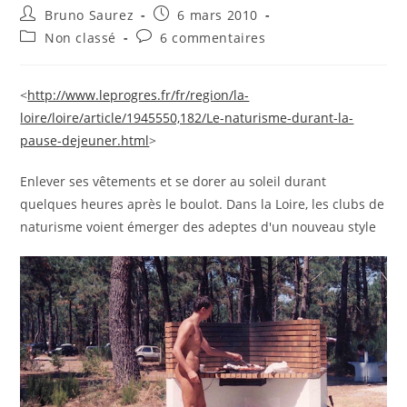
Auteur/autrice
Publication
Bruno Saurez
6 mars 2010
de
publiée :
Post
Commentaires
Non classé
6 commentaires
la
category:
de
publication :
la
publication :
<
http://www.leprogres.fr/fr/region/la-
loire/loire/article/1945550,182/Le-naturisme-durant-la-
pause-dejeuner.html
>
Enlever ses vêtements et se dorer au soleil durant
quelques heures après le boulot. Dans la Loire, les clubs de
naturisme voient émerger des adeptes d'un nouveau style