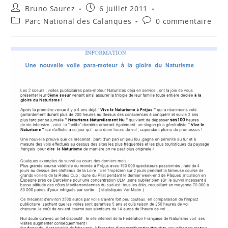
Auteur/autrice
Publication
Bruno Saurez
6 juillet 2011
de
publiée :
Post
Commentaires
Parc National des Calanques
0 commentaire
la
category:
de
publication :
la
publication :